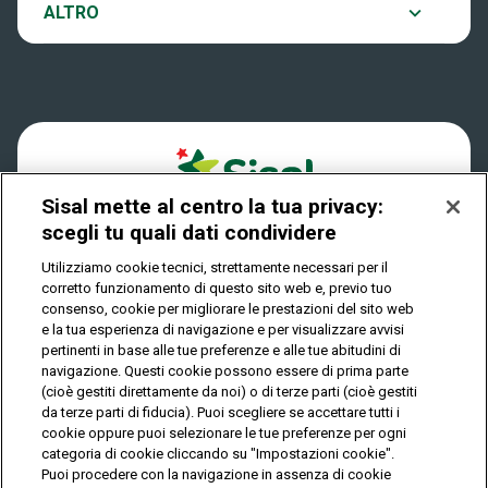
Notifiche
ALTRO
Dove si gioca
Win for Life
Accessibilità
Quanto si vince
Play Your Date
Cookies
Come riscuotere
Sisal mette al centro la tua privacy:
Privacy
scegli tu quali dati condividere
Utilizziamo cookie tecnici, strettamente necessari per il
corretto funzionamento di questo sito web e, previo tuo
IL GIOCO È VIETATO AI MINORI E PUÒ CAUSARE
consenso, cookie per migliorare le prestazioni del sito web
DIPENDENZA PATOLOGICA
e la tua esperienza di navigazione e per visualizzare avvisi
pertinenti in base alle tue preferenze e alle tue abitudini di
navigazione. Questi cookie possono essere di prima parte
(cioè gestiti direttamente da noi) o di terze parti (cioè gestiti
© Copyright Sisal Italia S.p.A. - P.I. 02433760135
da terze parti di fiducia). Puoi scegliere se accettare tutti i
Mappa
cookie oppure puoi selezionare le tue preferenze per ogni
Privacy
Cookies
del
categoria di cookie cliccando su "Impostazioni cookie".
sito
Puoi procedere con la navigazione in assenza di cookie