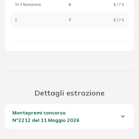
3+ il Numerone
4
8,17 €
2
7
8,17 €
Dettagli estrazione
Montepremi concorso
keyboard_arrow_down
Nº2212 del 11 Maggio 2026
Del Concorso
986,05 €