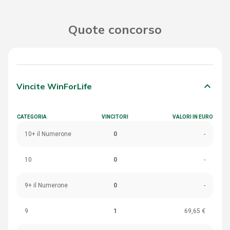
Quote concorso
keyboard_arrow_down
Vincite WinForLife
CATEGORIA
VINCITORI
VALORI IN EURO
10+ il Numerone
0
-
10
0
-
9+ il Numerone
0
-
9
1
69,65 €