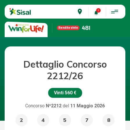
place
481
Rendite vinte
Dettaglio Concorso
2212/26
Vinti
560 €
Concorso
Nº2212
del
11 Maggio 2026
2
4
5
7
8