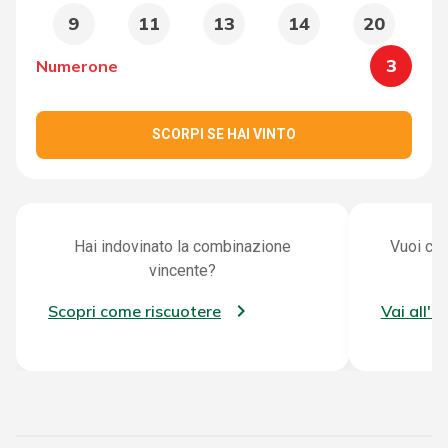
9
11
13
14
20
3
Numerone
SCORPI SE HAI VINTO
Hai indovinato la combinazione
Vuoi con
vincente?
Scopri come riscuotere
Vai all'a