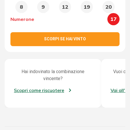
8
9
12
19
20
17
Numerone
SCORPI SE HAI VINTO
Hai indovinato la combinazione
Vuoi con
vincente?
Scopri come riscuotere
Vai all'a