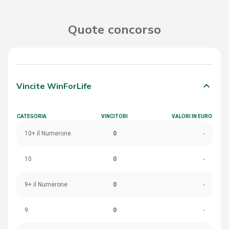
Quote concorso
keyboard_arrow_down
Vincite WinForLife
CATEGORIA
VINCITORI
VALORI IN EURO
10+ il Numerone
0
-
10
0
-
9+ il Numerone
0
-
9
0
-