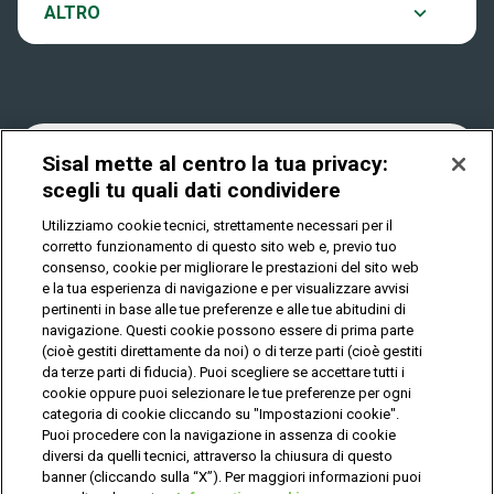
Notifiche
ALTRO
Dove si gioca
Win for Life
Accessibilità
Quanto si vince
Play Your Date
Cookies
Sisal mette al centro la tua privacy:
scegli tu quali dati condividere
Come riscuotere
Utilizziamo cookie tecnici, strettamente necessari per il
Privacy
corretto funzionamento di questo sito web e, previo tuo
consenso, cookie per migliorare le prestazioni del sito web
e la tua esperienza di navigazione e per visualizzare avvisi
pertinenti in base alle tue preferenze e alle tue abitudini di
IL GIOCO È VIETATO AI MINORI E PUÒ CAUSARE
DIPENDENZA PATOLOGICA
navigazione. Questi cookie possono essere di prima parte
(cioè gestiti direttamente da noi) o di terze parti (cioè gestiti
da terze parti di fiducia). Puoi scegliere se accettare tutti i
cookie oppure puoi selezionare le tue preferenze per ogni
© Copyright Sisal Italia S.p.A. - P.I. 02433760135
categoria di cookie cliccando su "Impostazioni cookie".
Mappa
Puoi procedere con la navigazione in assenza di cookie
Privacy
Cookies
del
diversi da quelli tecnici, attraverso la chiusura di questo
sito
banner (cliccando sulla “X”). Per maggiori informazioni puoi