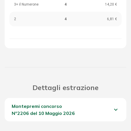
3+ il Numerone
4
14,20 €
2
4
6,81 €
Dettagli estrazione
Montepremi concorso
keyboard_arrow_down
Nº2206 del 10 Maggio 2026
Del Concorso
906,10 €