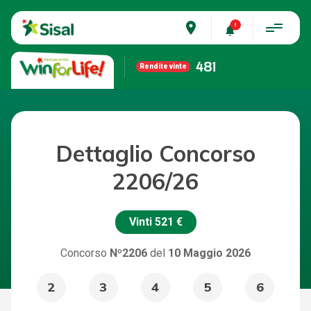
place
481
Rendite vinte
Dettaglio Concorso
2206/26
Vinti
521 €
Concorso
Nº2206
del
10 Maggio 2026
2
3
4
5
6