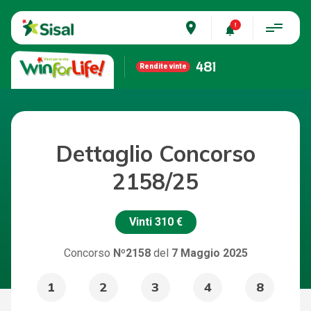
place
481
Rendite vinte
Dettaglio Concorso
2158/25
Vinti
310 €
Concorso
Nº2158
del
7 Maggio 2025
1
2
3
4
8