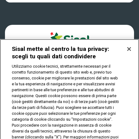
Dove si gioca
Win for Life
Accessibilità
Quanto si vince
Play Your Date
Cookies
Come riscuotere
Sisal mette al centro la tua privacy:
Privacy
scegli tu quali dati condividere
Utilizziamo cookie tecnici, strettamente necessari per il
corretto funzionamento di questo sito web e, previo tuo
IL GIOCO È VIETATO AI MINORI E PUÒ CAUSARE
consenso, cookie per migliorare le prestazioni del sito web
DIPENDENZA PATOLOGICA
e la tua esperienza di navigazione e per visualizzare avvisi
pertinenti in base alle tue preferenze e alle tue abitudini di
navigazione. Questi cookie possono essere di prima parte
(cioè gestiti direttamente da noi) o di terze parti (cioè gestiti
© Copyright Sisal Italia S.p.A. - P.I. 02433760135
da terze parti di fiducia). Puoi scegliere se accettare tutti i
Mappa
cookie oppure puoi selezionare le tue preferenze per ogni
Privacy
Cookies
del
categoria di cookie cliccando su "Impostazioni cookie".
sito
Puoi procedere con la navigazione in assenza di cookie
diversi da quelli tecnici, attraverso la chiusura di questo
banner (cliccando sulla “X”). Per maggiori informazioni puoi