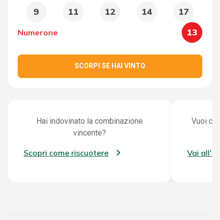
9
11
12
14
17
13
Numerone
SCORPI SE HAI VINTO
Hai indovinato la combinazione
Vuoi con
vincente?
Scopri come riscuotere
Vai all'a