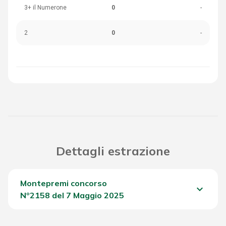
3+ il Numerone
0
-
2
0
-
Dettagli estrazione
Montepremi concorso
keyboard_arrow_down
Nº2158 del 7 Maggio 2025
Del Concorso
545,35 €