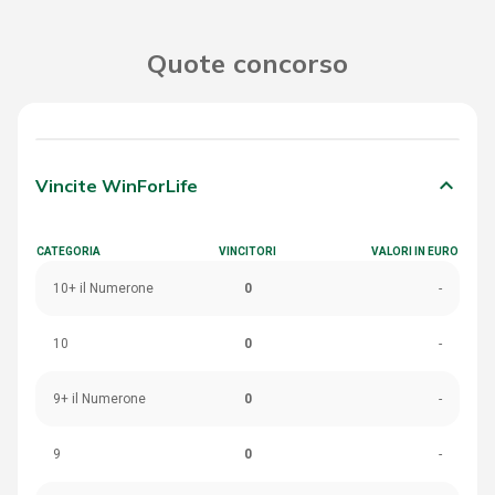
Quote concorso
keyboard_arrow_down
Vincite WinForLife
CATEGORIA
VINCITORI
VALORI IN EURO
10+ il Numerone
0
-
10
0
-
9+ il Numerone
0
-
9
0
-