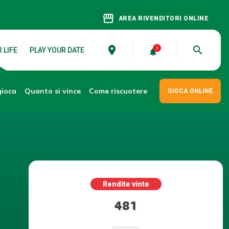
storefront
AREA RIVENDITORI ONLINE
place
search
 LIFE
PLAY YOUR DATE
gioca
Come riscuotere
Quanto si vince
GIOCA ONLINE
Rendite vinte
481