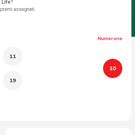
 Life
?
i premi assegnati.
Numerone
11
10
19