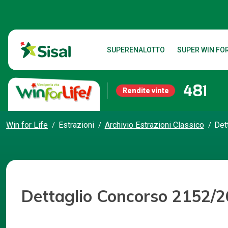
SUPERENALOTTO
SUPER WIN FOR
481
Rendite vinte
Win for Life
Estrazioni
Archivio Estrazioni Classico
Det
Dettaglio Concorso 2152/2