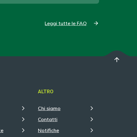
Leggi tutte le FAQ
arrow_upward
ALTRO
Chi siamo
Contatti
te
Notifiche