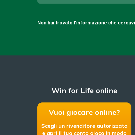
Non hai trovato l’informazione che cercav
Win for Life online
Vuoi giocare online?
Scegli un rivenditore autorizzato
e apri il tuo conto gioco in modo