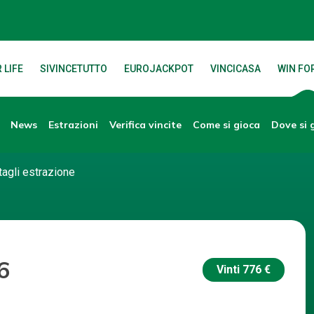
 LIFE
SIVINCETUTTO
EUROJACKPOT
VINCICASA
WIN FOR
News
Verifica vincite
Dove si 
Estrazioni
Come si gioca
tagli estrazione
6
Vinti
776 €