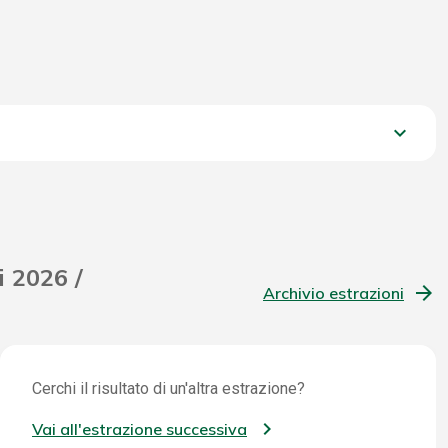
keyboard_arrow_down
1.359,15 €
i 2026 /
Archivio estrazioni
Cerchi il risultato di un'altra estrazione?
Vai all'estrazione successiva