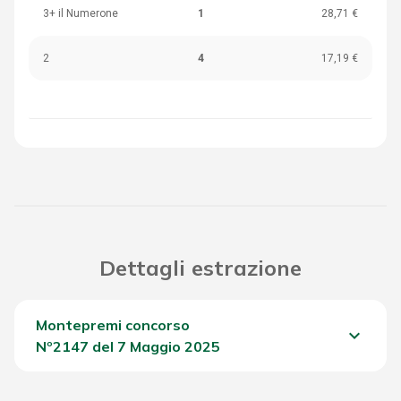
3+ il Numerone
1
28,71 €
2
4
17,19 €
Dettagli estrazione
Montepremi concorso
keyboard_arrow_down
Nº2147 del 7 Maggio 2025
Del Concorso
1.896,70 €