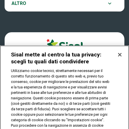
Notifiche
ALTRO
Dove si gioca
Win for Life
Accessibilità
Quanto si vince
Play Your Date
Cookies
Come riscuotere
Sisal mette al centro la tua privacy:
Privacy
scegli tu quali dati condividere
Utilizziamo cookie tecnici, strettamente necessari per il
corretto funzionamento di questo sito web e, previo tuo
IL GIOCO È VIETATO AI MINORI E PUÒ CAUSARE
consenso, cookie per migliorare le prestazioni del sito web
DIPENDENZA PATOLOGICA
e la tua esperienza di navigazione e per visualizzare avvisi
pertinenti in base alle tue preferenze e alle tue abitudini di
navigazione. Questi cookie possono essere di prima parte
(cioè gestiti direttamente da noi) o di terze parti (cioè gestiti
© Copyright Sisal Italia S.p.A. - P.I. 02433760135
da terze parti di fiducia). Puoi scegliere se accettare tutti i
Mappa
cookie oppure puoi selezionare le tue preferenze per ogni
Privacy
Cookies
del
categoria di cookie cliccando su "Impostazioni cookie".
sito
Puoi procedere con la navigazione in assenza di cookie