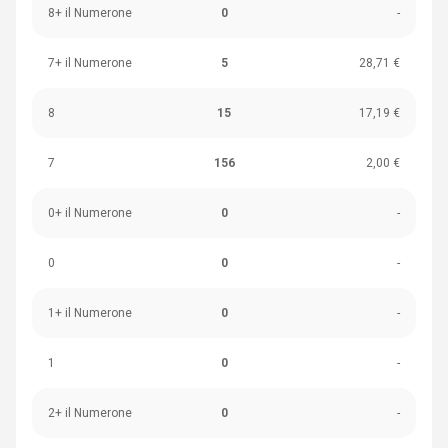
8+ il Numerone
0
-
7+ il Numerone
5
28,71 €
8
15
17,19 €
7
156
2,00 €
0+ il Numerone
0
-
0
0
-
1+ il Numerone
0
-
1
0
-
2+ il Numerone
0
-