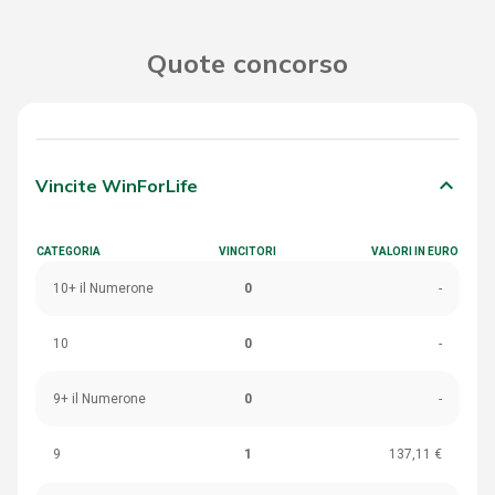
Quote concorso
keyboard_arrow_down
Vincite WinForLife
CATEGORIA
VINCITORI
VALORI IN EURO
10+ il Numerone
0
-
10
0
-
9+ il Numerone
0
-
9
1
137,11 €