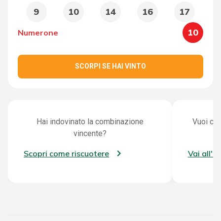
9
10
14
16
17
10
Numerone
SCORPI SE HAI VINTO
Hai indovinato la combinazione
Vuoi con
vincente?
Scopri come riscuotere
Vai all'a