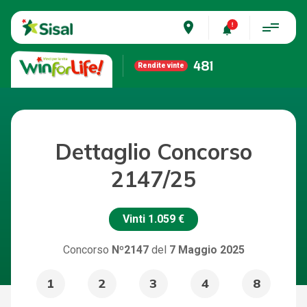
place
481
Rendite vinte
Dettaglio Concorso
2147/25
Vinti
1.059 €
Concorso
Nº2147
del
7 Maggio 2025
1
2
3
4
8