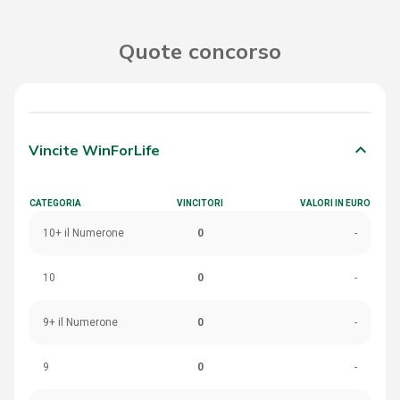
Quote concorso
keyboard_arrow_down
Vincite WinForLife
CATEGORIA
VINCITORI
VALORI IN EURO
10+ il Numerone
0
-
10
0
-
9+ il Numerone
0
-
9
0
-