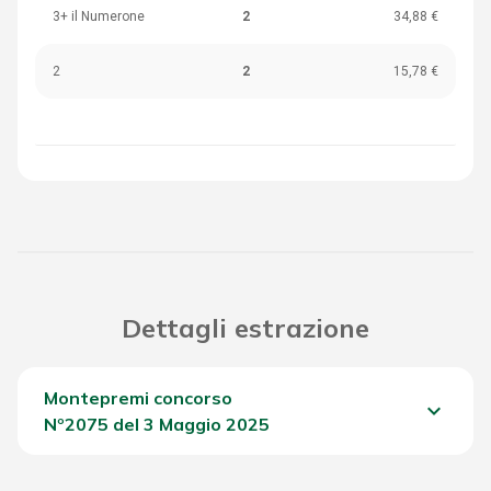
3+ il Numerone
2
34,88 €
2
2
15,78 €
Dettagli estrazione
Montepremi concorso
keyboard_arrow_down
Nº2075 del 3 Maggio 2025
Del Concorso
700,05 €