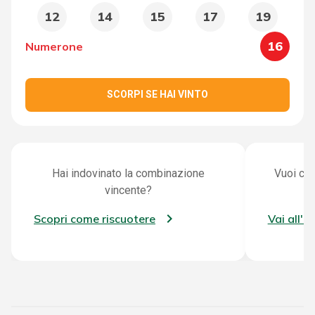
12
14
15
17
19
16
Numerone
SCORPI SE HAI VINTO
Hai indovinato la combinazione
Vuoi con
vincente?
Scopri come riscuotere
Vai all'a