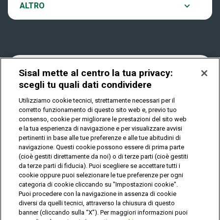
Notifiche
ALTRO
Dove si gioca
Win for Life
Accessibilità
Quanto si vince
Play Your Date
Cookies
Sisal mette al centro la tua privacy:
scegli tu quali dati condividere
Come riscuotere
Utilizziamo cookie tecnici, strettamente necessari per il
Privacy
corretto funzionamento di questo sito web e, previo tuo
consenso, cookie per migliorare le prestazioni del sito web
e la tua esperienza di navigazione e per visualizzare avvisi
pertinenti in base alle tue preferenze e alle tue abitudini di
IL GIOCO È VIETATO AI MINORI E PUÒ CAUSARE
DIPENDENZA PATOLOGICA
navigazione. Questi cookie possono essere di prima parte
(cioè gestiti direttamente da noi) o di terze parti (cioè gestiti
da terze parti di fiducia). Puoi scegliere se accettare tutti i
cookie oppure puoi selezionare le tue preferenze per ogni
© Copyright Sisal Italia S.p.A. - P.I. 02433760135
categoria di cookie cliccando su "Impostazioni cookie".
Mappa
Puoi procedere con la navigazione in assenza di cookie
Privacy
Cookies
del
diversi da quelli tecnici, attraverso la chiusura di questo
sito
banner (cliccando sulla “X”). Per maggiori informazioni puoi