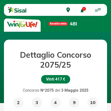
place
481
Rendite vinte
Dettaglio Concorso
2075/25
Vinti
417 €
Concorso
Nº2075
del
3 Maggio 2025
2
3
4
9
10