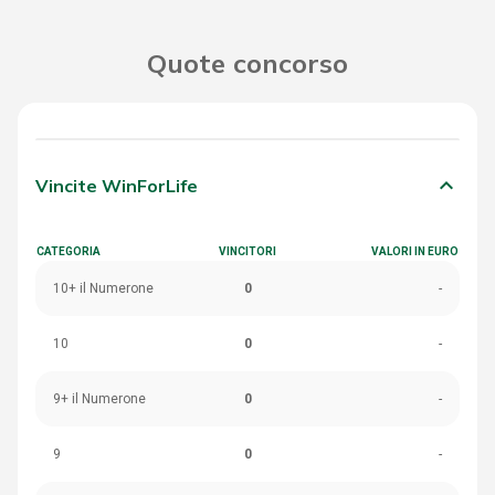
Quote concorso
keyboard_arrow_down
Vincite WinForLife
CATEGORIA
VINCITORI
VALORI IN EURO
10+ il Numerone
0
-
10
0
-
9+ il Numerone
0
-
9
0
-