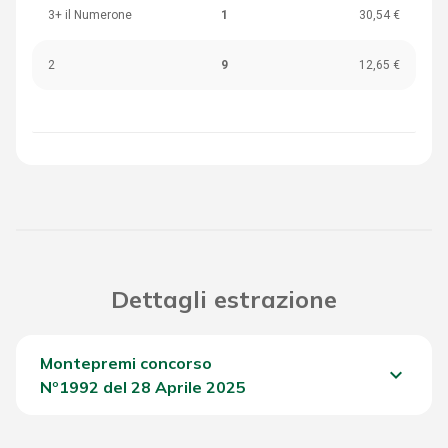
3+ il Numerone
1
30,54 €
2
9
12,65 €
Dettagli estrazione
Montepremi concorso
keyboard_arrow_down
Nº1992 del 28 Aprile 2025
Del Concorso
1.309,75 €