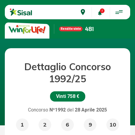
place
481
Rendite vinte
Dettaglio Concorso
1992/25
Vinti
758 €
Concorso
Nº1992
del
28 Aprile 2025
1
2
6
9
10