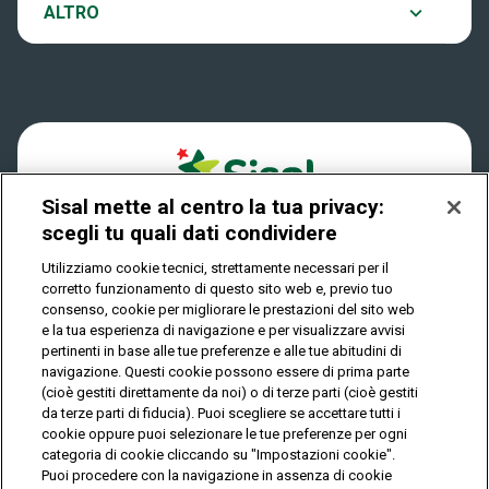
Notifiche
ALTRO
Dove si gioca
Win for Life
Accessibilità
Quanto si vince
Play Your Date
Cookies
Come riscuotere
Sisal mette al centro la tua privacy:
Privacy
scegli tu quali dati condividere
Utilizziamo cookie tecnici, strettamente necessari per il
corretto funzionamento di questo sito web e, previo tuo
IL GIOCO È VIETATO AI MINORI E PUÒ CAUSARE
consenso, cookie per migliorare le prestazioni del sito web
DIPENDENZA PATOLOGICA
e la tua esperienza di navigazione e per visualizzare avvisi
pertinenti in base alle tue preferenze e alle tue abitudini di
navigazione. Questi cookie possono essere di prima parte
(cioè gestiti direttamente da noi) o di terze parti (cioè gestiti
© Copyright Sisal Italia S.p.A. - P.I. 02433760135
da terze parti di fiducia). Puoi scegliere se accettare tutti i
Mappa
cookie oppure puoi selezionare le tue preferenze per ogni
Privacy
Cookies
del
categoria di cookie cliccando su "Impostazioni cookie".
sito
Puoi procedere con la navigazione in assenza di cookie