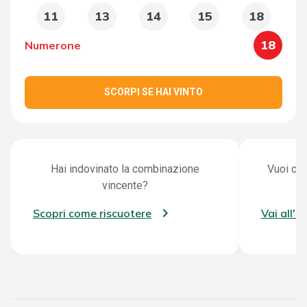
11
13
14
15
18
18
Numerone
SCORPI SE HAI VINTO
Hai indovinato la combinazione
Vuoi con
vincente?
Scopri come riscuotere
Vai all'a