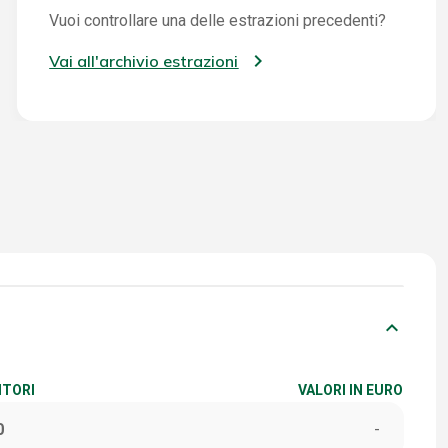
Vuoi controllare una delle estrazioni precedenti?
Vai all'archivio estrazioni
keyboard_arrow_down
ITORI
VALORI IN EURO
0
-