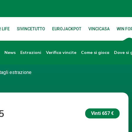
 LIFE
SIVINCETUTTO
EUROJACKPOT
VINCICASA
WIN FOR
News
Verifica vincite
Dove si 
Estrazioni
Come si gioca
tagli estrazione
5
Vinti
657 €