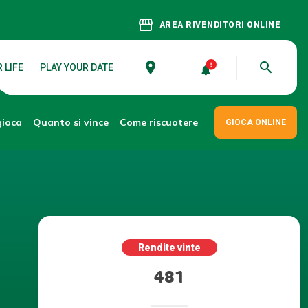
storefront
AREA RIVENDITORI ONLINE
place
search
 LIFE
PLAY YOUR DATE
gioca
Come riscuotere
Quanto si vince
GIOCA ONLINE
Rendite vinte
481