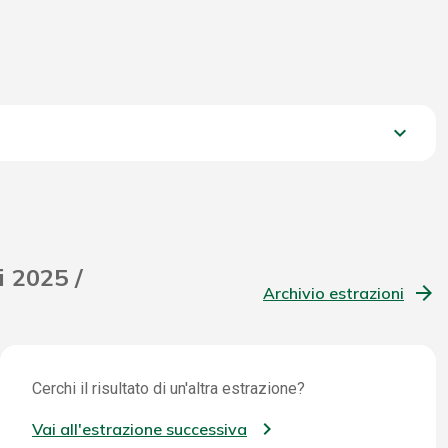
keyboard_arrow_down
1.167,40 €
i 2025 /
Archivio estrazioni
Cerchi il risultato di un'altra estrazione?
Vai all'estrazione successiva