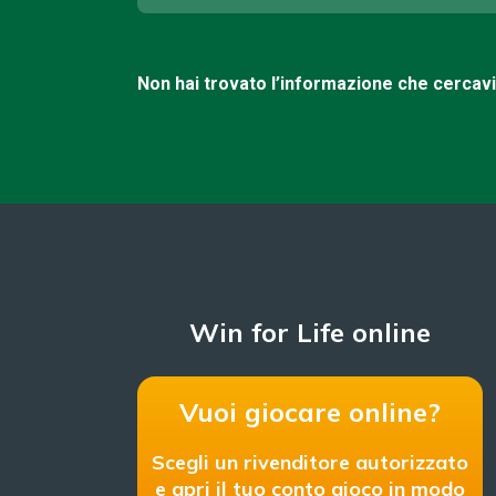
Non hai trovato l’informazione che cercav
Win for Life online
Vuoi giocare online?
Scegli un rivenditore autorizzato
e apri il tuo conto gioco in modo