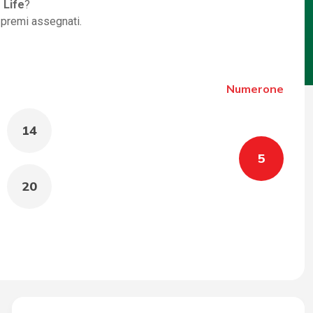
 Life
?
i premi assegnati.
Numerone
14
5
20