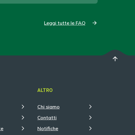
Leggi tutte le FAQ
arrow_upward
ALTRO
Chi siamo
Contatti
te
Notifiche