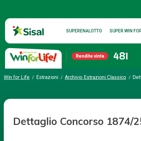
SUPERENALOTTO
SUPER WIN FOR
481
Rendite vinte
Win for Life
Estrazioni
Archivio Estrazioni Classico
Det
Dettaglio Concorso 1874/2