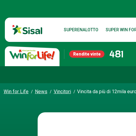
SUPERENALOTTO
SUPER WIN FOR
481
Rendite vinte
Win for Life
News
Vincitori
Vincita da più di 12mila euro