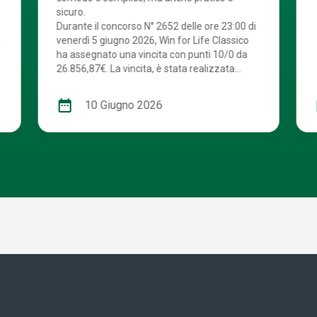
sicuro.
Durante il concorso N° 2652 delle ore 23:00 di
a
venerdì 5 giugno 2026, Win for Life Classico
ha assegnato una vincita con punti 10/0 da
26.856,87€. La vincita, è stata realizzata
tramite una giocata online di solo 1€ sul sito
Sisal.it. La combinazione vincente è stata: 3 –
date_range
d
10 Giugno 2026
4 – 5 – 6 – 8 – 9 – 13 – 14 – 16 – 19.
Numerone: 1. Win For Life, con tutte le sue
modalità di gioco, ha distribuito fino ad oggi
481 rendite. Congratulazioni al vincitore!
Scopri anche tu tutti i vantaggi
dell’esperienza di gioco online.