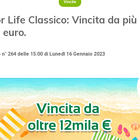
Vincite
r Life Classico: Vincita da più 
 euro.
 n° 264 delle 15:00 di Lunedì 16 Gennaio 2023