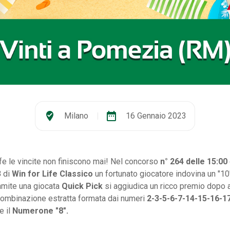
where_to_vote
date_range
Milano
|
16 Gennaio 2023
fe le vincite non finiscono mai! Nel concorso
n° 264 delle 15:00
3
di
Win for Life Classico
un fortunato giocatore indovina un "10"
amite una giocata
Quick Pick
si aggiudica un ricco premio dopo 
 combinazione estratta formata dai numeri
2-3-5-6-7-14-15-16-1
e il
Numerone "8".