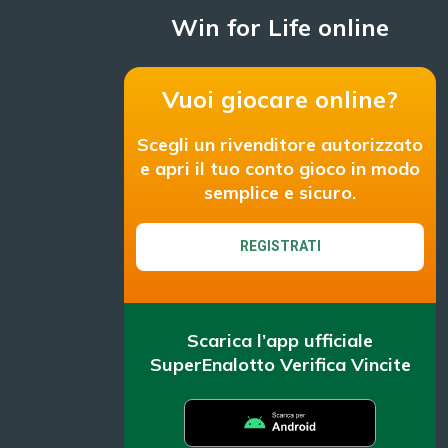
Win for Life online
Vuoi giocare online?
Scegli un rivenditore autorizzato
e apri il tuo conto gioco in modo
semplice e sicuro.
REGISTRATI
Scarica l’app ufficiale
SuperEnalotto Verifica Vincite