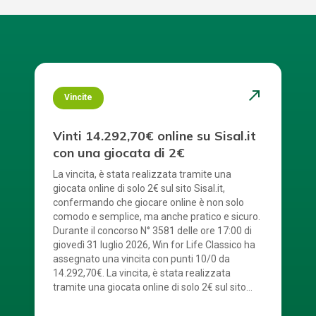
north_east
Vincite
Vinti 14.292,70€ online su Sisal.it
con una giocata di 2€
La vincita, è stata realizzata tramite una
giocata online di solo 2€ sul sito Sisal.it,
confermando che giocare online è non solo
comodo e semplice, ma anche pratico e sicuro.
Durante il concorso N° 3581 delle ore 17:00 di
giovedì 31 luglio 2026, Win for Life Classico ha
assegnato una vincita con punti 10/0 da
14.292,70€. La vincita, è stata realizzata
tramite una giocata online di solo 2€ sul sito
Sisal.it. La combinazione vincente è stata: 2 – 4
– 5 – 6 – 7 – 9 – 12 – 15 – 16 – 20. Numerone: