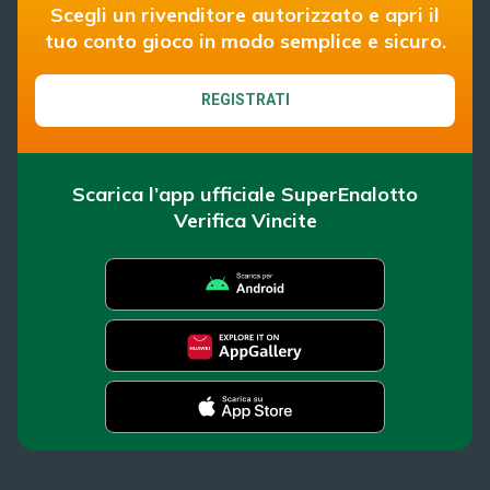
Scegli un rivenditore autorizzato e apri il
tuo conto gioco in modo semplice e sicuro.
REGISTRATI
Scarica l’app ufficiale SuperEnalotto
Verifica Vincite
SuperEnalotto
News
Super Win for Life