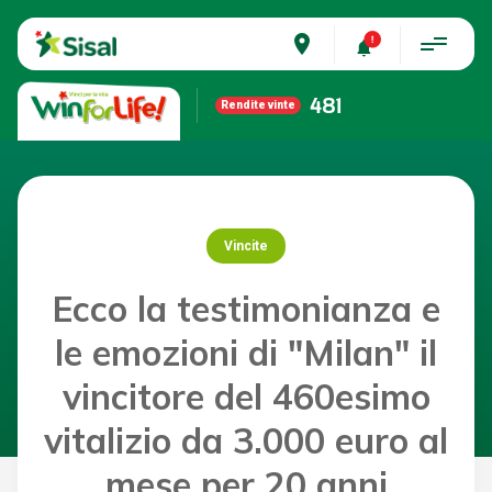
place
481
Rendite vinte
Vincite
Ecco la testimonianza e
le emozioni di "Milan" il
vincitore del 460esimo
vitalizio da 3.000 euro al
mese per 20 anni