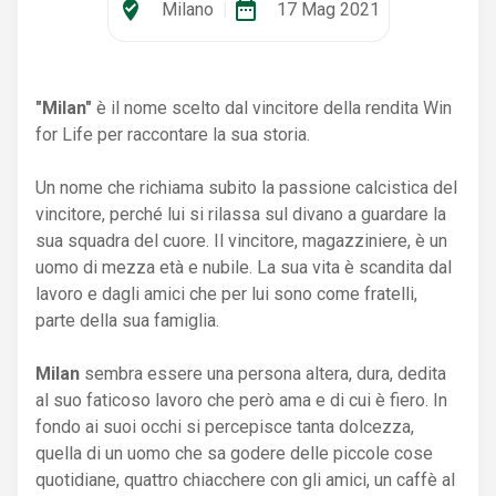
where_to_vote
date_range
Milano
|
17 Mag 2021
"Milan"
è il nome scelto dal vincitore della rendita Win
for Life per raccontare la sua storia.
Un nome che richiama subito la passione calcistica del
vincitore, perché lui si rilassa sul divano a guardare la
sua squadra del cuore. Il vincitore, magazziniere, è un
uomo di mezza età e nubile. La sua vita è scandita dal
lavoro e dagli amici che per lui sono come fratelli,
parte della sua famiglia.
Milan
sembra essere una persona altera, dura, dedita
al suo faticoso lavoro che però ama e di cui è fiero. In
fondo ai suoi occhi si percepisce tanta dolcezza,
quella di un uomo che sa godere delle piccole cose
quotidiane, quattro chiacchere con gli amici, un caffè al