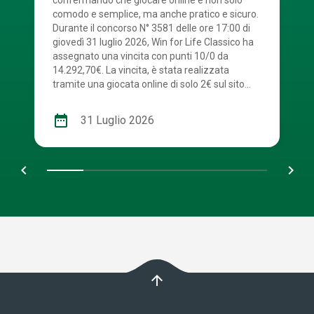
comodo e semplice, ma anche pratico e sicuro.
Durante il concorso N° 3581 delle ore 17:00 di
giovedì 31 luglio 2026, Win for Life Classico ha
assegnato una vincita con punti 10/0 da
14.292,70€. La vincita, è stata realizzata
tramite una giocata online di solo 2€ sul sito
Sisal.it. La combinazione vincente è stata: 2 – 4
– 5 – 6 – 7 – 9 – 12 – 15 – 16 – 20. Numerone:
date_range
31 Luglio 2026
13. Win For Life, con tutte le sue modalità di
gioco, ha distribuito fino ad oggi 481 rendite.
Congratulazioni al vincitore! Scopri anche tu
chevron_left
navigate_next
tutti i vantaggi dell’esperienza di gioco online.
arrow_upward