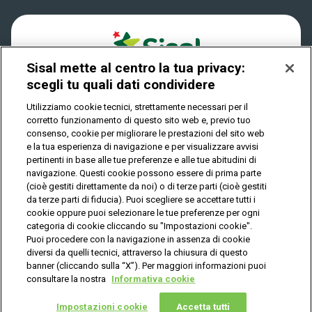
Quanto si vince
Play Your Date
Cookies
Come riscuotere
Sisal mette al centro la tua privacy:
Privacy
scegli tu quali dati condividere
Utilizziamo cookie tecnici, strettamente necessari per il
corretto funzionamento di questo sito web e, previo tuo
IL GIOCO È VIETATO AI MINORI E PUÒ CAUSARE
consenso, cookie per migliorare le prestazioni del sito web
DIPENDENZA PATOLOGICA
e la tua esperienza di navigazione e per visualizzare avvisi
pertinenti in base alle tue preferenze e alle tue abitudini di
navigazione. Questi cookie possono essere di prima parte
(cioè gestiti direttamente da noi) o di terze parti (cioè gestiti
© Copyright Sisal Italia S.p.A. - P.I. 02433760135
da terze parti di fiducia). Puoi scegliere se accettare tutti i
Mappa
cookie oppure puoi selezionare le tue preferenze per ogni
Privacy
Cookies
del
categoria di cookie cliccando su "Impostazioni cookie".
sito
Puoi procedere con la navigazione in assenza di cookie
diversi da quelli tecnici, attraverso la chiusura di questo
banner (cliccando sulla “X”). Per maggiori informazioni puoi
consultare la nostra
Informativa cookie
Vuoi giocare
online?
Impostazioni cookie
Accetta tutti