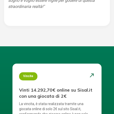
sogno e voglio essere vigile per godere di questa
straordinaria realtà!"
north_east
Vincite
Vinti 14.292,70€ online su Sisal.it
con una giocata di 2€
La vincita, è stata realizzata tramite una
giocata online di solo 2€ sul sito Sisal.it,
confermando che giocare online è non solo