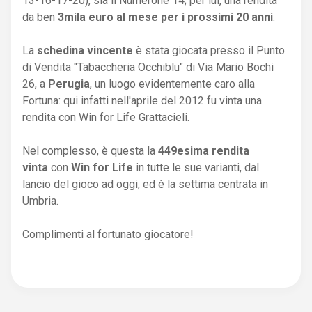
13-16-17-20), sia il Numerone 14; per lui, una rendita
da ben
3mila euro al mese per i prossimi 20 anni
.
La
schedina vincente
è stata giocata presso il Punto
di Vendita "Tabaccheria Occhiblu" di Via Mario Bochi
26, a
Perugia
, un luogo evidentemente caro alla
Fortuna: qui infatti nell'aprile del 2012 fu vinta una
rendita con Win for Life Grattacieli.
Nel complesso, è questa la
449esima rendita
vinta
con
Win for Life
in tutte le sue varianti, dal
lancio del gioco ad oggi, ed è la settima centrata in
Umbria.
Complimenti al fortunato giocatore!