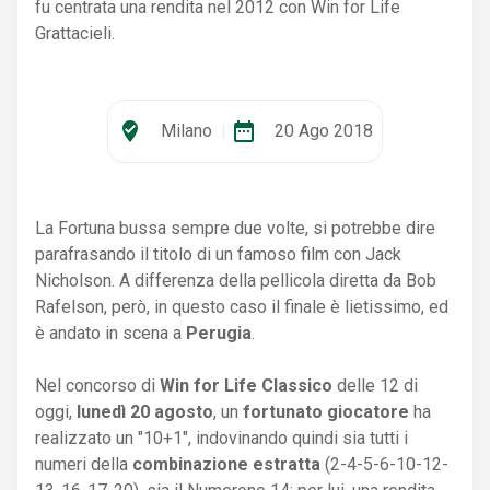
fu centrata una rendita nel 2012 con Win for Life
Grattacieli.
where_to_vote
date_range
Milano
|
20 Ago 2018
La Fortuna bussa sempre due volte, si potrebbe dire
parafrasando il titolo di un famoso film con Jack
Nicholson. A differenza della pellicola diretta da Bob
Rafelson, però, in questo caso il finale è lietissimo, ed
è andato in scena a
Perugia
.
Nel concorso di
Win for Life Classico
delle 12 di
oggi,
lunedì 20 agosto
, un
fortunato giocatore
ha
realizzato un "10+1", indovinando quindi sia tutti i
numeri della
combinazione estratta
(2-4-5-6-10-12-