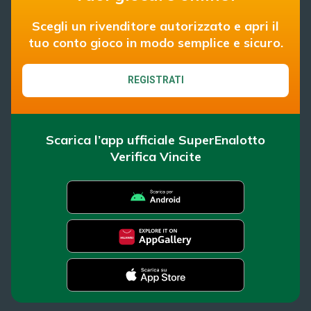
Scegli un rivenditore autorizzato e apri il
tuo conto gioco in modo semplice e sicuro.
REGISTRATI
Scarica l’app ufficiale SuperEnalotto
Verifica Vincite
SuperEnalotto
News
Super Win for Life