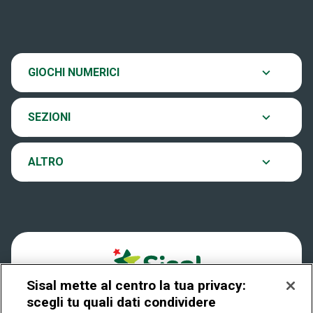
Estrazioni
SiVinceTutto
Chi siamo
GIOCHI NUMERICI
Verifica vincite
EuroJackpot
Contatti
SEZIONI
Come si gioca
VinciCasa
Notifiche
ALTRO
Dove si gioca
Win for Life
Accessibilità
Quanto si vince
Play Your Date
Cookies
Come riscuotere
Sisal mette al centro la tua privacy:
Privacy
scegli tu quali dati condividere