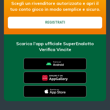
Scegli un rivenditore autorizzato e apri il
tuo conto gioco in modo semplice e sicuro.
REGISTRATI
Scarica l’app ufficiale SuperEnalotto
Verifica Vincite
SuperEnalotto
News
Super Win for Life