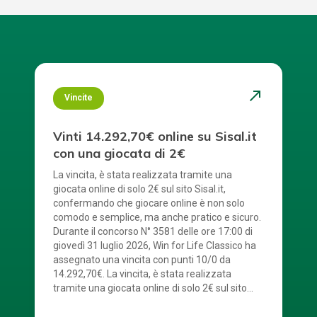
north_east
Vincite
Vinti 14.292,70€ online su Sisal.it
con una giocata di 2€
La vincita, è stata realizzata tramite una
giocata online di solo 2€ sul sito Sisal.it,
confermando che giocare online è non solo
comodo e semplice, ma anche pratico e sicuro.
Durante il concorso N° 3581 delle ore 17:00 di
giovedì 31 luglio 2026, Win for Life Classico ha
assegnato una vincita con punti 10/0 da
14.292,70€. La vincita, è stata realizzata
tramite una giocata online di solo 2€ sul sito
Sisal.it. La combinazione vincente è stata: 2 – 4
– 5 – 6 – 7 – 9 – 12 – 15 – 16 – 20. Numerone: