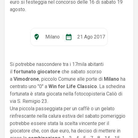
euro si festeggia nel concorso delle 16 di sabato 19
agosto.
where_to_vote
date_range
Milano
|
21 Ago 2017
Si potrebbe nascondere tra i 17mila abitanti
il
fortunato giocatore
che sabato scorso
a
Vimodrone
, piccolo Comune alle porte di
Milano
ha
centrato uno "0" a
Win for Life Classico
. La schedina
fortunata è stata giocata nella fotocopisteria Caliò di
via S. Remigio 23.
Una piccola passeggiata per un caffè o un gelato
rinfrescante nella calura estiva del sabato pomeriggio
potrebbe essere stata la scelta vincente per il
giocatore che, con due euro, ha deciso di mettere in