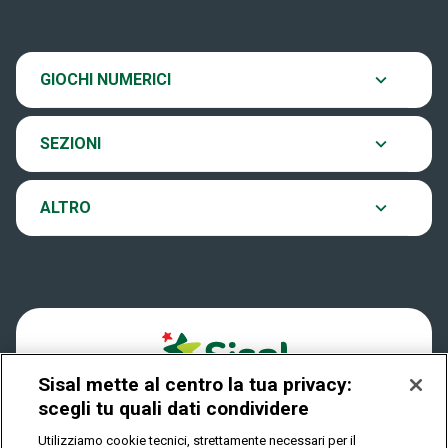
Estrazioni
SiVinceTutto
Chi siamo
GIOCHI NUMERICI
Verifica vincite
EuroJackpot
Contatti
SEZIONI
Come si gioca
VinciCasa
Notifiche
ALTRO
Dove si gioca
Win for Life
Accessibilità
Quanto si vince
Play Your Date
Cookies
Come riscuotere
Sisal mette al centro la tua privacy:
Privacy
scegli tu quali dati condividere
Utilizziamo cookie tecnici, strettamente necessari per il