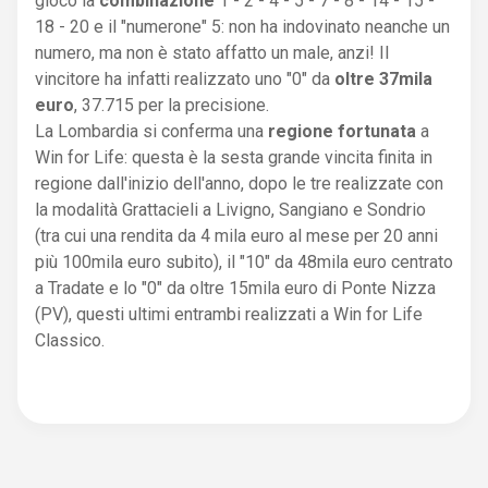
gioco la
combinazione
1 - 2 - 4 - 5 - 7 - 8 - 14 - 15 -
18 - 20 e il "numerone" 5: non ha indovinato neanche un
numero, ma non è stato affatto un male, anzi! Il
vincitore ha infatti realizzato uno "0" da
oltre 37mila
euro
, 37.715 per la precisione.
La Lombardia si conferma una
regione fortunata
a
Win for Life: questa è la sesta grande vincita finita in
regione dall'inizio dell'anno, dopo le tre realizzate con
la modalità Grattacieli a Livigno, Sangiano e Sondrio
(tra cui una rendita da 4 mila euro al mese per 20 anni
più 100mila euro subito), il "10" da 48mila euro centrato
a Tradate e lo "0" da oltre 15mila euro di Ponte Nizza
(PV), questi ultimi entrambi realizzati a Win for Life
Classico.