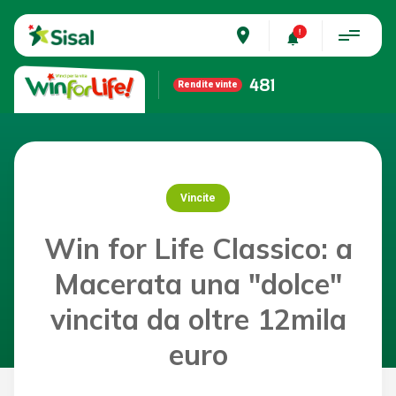
place
481
Rendite vinte
Vincite
Win for Life Classico: a
Macerata una "dolce"
vincita da oltre 12mila
euro