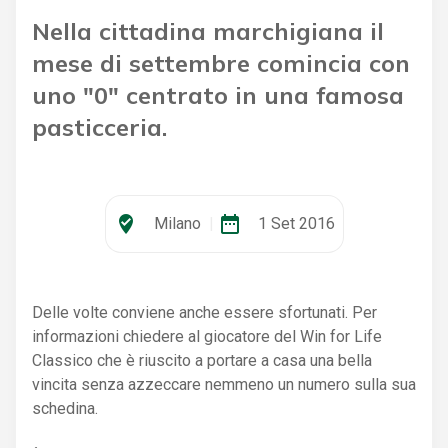
Nella cittadina marchigiana il
mese di settembre comincia con
uno "0" centrato in una famosa
pasticceria.
where_to_vote
date_range
Milano
|
1 Set 2016
Delle volte conviene anche essere sfortunati. Per
informazioni chiedere al giocatore del Win for Life
Classico che è riuscito a portare a casa una bella
vincita senza azzeccare nemmeno un numero sulla sua
schedina.