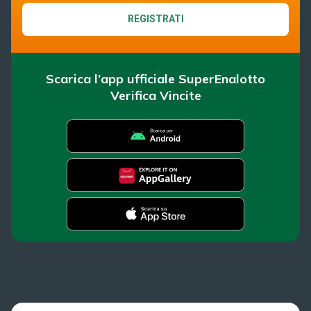
REGISTRATI
Scarica l’app ufficiale SuperEnalotto
Verifica Vincite
SuperEnalotto
News
Super Win for Life
Estrazioni
SiVinceTutto