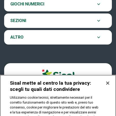
Chi siamo
GIOCHI NUMERICI
Verifica vincite
EuroJackpot
Contatti
SEZIONI
Come si gioca
VinciCasa
Notifiche
ALTRO
Dove si gioca
Win for Life
Accessibilità
Quanto si vince
Play Your Date
Cookies
Come riscuotere
Sisal mette al centro la tua privacy:
Privacy
scegli tu quali dati condividere
Utilizziamo cookie tecnici, strettamente necessari per il
corretto funzionamento di questo sito web e, previo tuo
IL GIOCO È VIETATO AI MINORI E PUÒ CAUSARE
consenso, cookie per migliorare le prestazioni del sito web
DIPENDENZA PATOLOGICA
e la tua esperienza di navigazione e per visualizzare avvisi