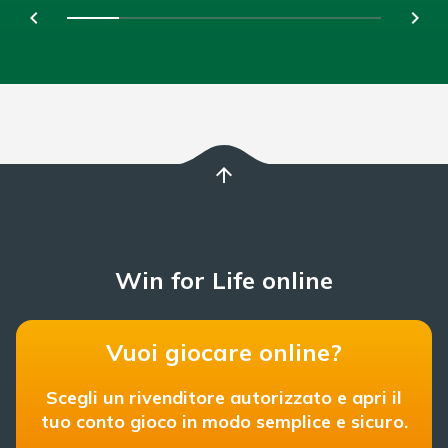
chevron_left
navigate_next
tutti i vantaggi dell’esperienza di gioco online.
arrow_upward
Win for Life online
Vuoi giocare online?
Scegli un rivenditore autorizzato e apri il
tuo conto gioco in modo semplice e sicuro.