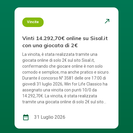
north_east
Vincite
Vinti 14.292,70€ online su Sisal.it
con una giocata di 2€
La vincita, è stata realizzata tramite una
giocata online di solo 2€ sul sito Sisal.it,
confermando che giocare online è non solo
comodo e semplice, ma anche pratico e sicuro.
Durante il concorso N° 3581 delle ore 17:00 di
giovedì 31 luglio 2026, Win for Life Classico ha
assegnato una vincita con punti 10/0 da
14.292,70€. La vincita, è stata realizzata
tramite una giocata online di solo 2€ sul sito
Sisal.it. La combinazione vincente è stata: 2 – 4
– 5 – 6 – 7 – 9 – 12 – 15 – 16 – 20. Numerone:
date_range
31 Luglio 2026
13. Win For Life, con tutte le sue modalità di
gioco, ha distribuito fino ad oggi 481 rendite.
Congratulazioni al vincitore! Scopri anche tu