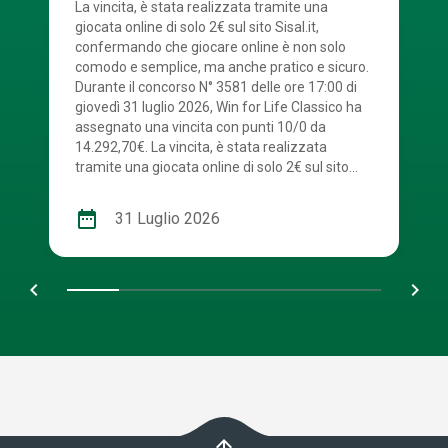
La vincita, è stata realizzata tramite una
giocata online di solo 2€ sul sito Sisal.it,
confermando che giocare online è non solo
comodo e semplice, ma anche pratico e sicuro.
Durante il concorso N° 3581 delle ore 17:00 di
giovedì 31 luglio 2026, Win for Life Classico ha
assegnato una vincita con punti 10/0 da
14.292,70€. La vincita, è stata realizzata
tramite una giocata online di solo 2€ sul sito
Sisal.it. La combinazione vincente è stata: 2 – 4
– 5 – 6 – 7 – 9 – 12 – 15 – 16 – 20. Numerone:
date_range
31 Luglio 2026
13. Win For Life, con tutte le sue modalità di
gioco, ha distribuito fino ad oggi 481 rendite.
Congratulazioni al vincitore! Scopri anche tu
chevron_left
navigate_next
tutti i vantaggi dell’esperienza di gioco online.
arrow_upward