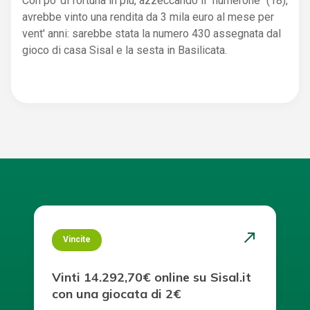
Con po' di fortuna in più, azzeccando il "numerone" (18),
avrebbe vinto una rendita da 3 mila euro al mese per
vent' anni: sarebbe stata la numero 430 assegnata dal
gioco di casa Sisal e la sesta in Basilicata.
north_east
Vincite
Vinti 14.292,70€ online su Sisal.it
con una giocata di 2€