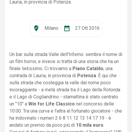
Lauria, in provincia di Potenza.
where_to_vote
date_range
Milano
|
27 Ott 2016
Un bar sulla strada Valle dell'Inferno: sembra il nome di
un film horror, e invece si tratta di una storia che ha un
finale lietissimo. Ci troviamo a
Piano Cataldo
, una
contrada di Lauria, in provincia di
Potenza
. È qui che
sulla strada che costeggia la valle dal nome poco
incoraggiante - a metà strada tra il Lago della Rotonda
e il Lago di Cogliandrino - stamattina è stato centrato
un "10" a
Win for Life Classico
nel concorso delle
10:00. Tra una curva e l'altra al fortunato giocatore - che
ha indovinato i numeri 2 6 8 11 12 13 14 17 19 - è
andato un premio da poco più di
10 mila euro
.