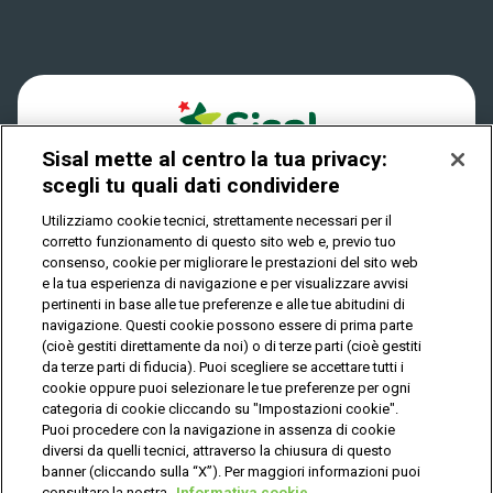
Win for Life
Accessibilità
Quanto si vince
Play Your Date
Cookies
Come riscuotere
Sisal mette al centro la tua privacy:
Privacy
scegli tu quali dati condividere
Utilizziamo cookie tecnici, strettamente necessari per il
corretto funzionamento di questo sito web e, previo tuo
IL GIOCO È VIETATO AI MINORI E PUÒ CAUSARE
consenso, cookie per migliorare le prestazioni del sito web
DIPENDENZA PATOLOGICA
e la tua esperienza di navigazione e per visualizzare avvisi
pertinenti in base alle tue preferenze e alle tue abitudini di
navigazione. Questi cookie possono essere di prima parte
(cioè gestiti direttamente da noi) o di terze parti (cioè gestiti
© Copyright Sisal Italia S.p.A. - P.I. 02433760135
da terze parti di fiducia). Puoi scegliere se accettare tutti i
Mappa
cookie oppure puoi selezionare le tue preferenze per ogni
Privacy
Cookies
del
categoria di cookie cliccando su "Impostazioni cookie".
sito
Puoi procedere con la navigazione in assenza di cookie
diversi da quelli tecnici, attraverso la chiusura di questo
banner (cliccando sulla “X”). Per maggiori informazioni puoi
consultare la nostra
Informativa cookie