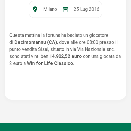
where_to_vote
date_range
Milano
|
25 Lug 2016
Questa mattina la fortuna ha baciato un giocatore
di
Decimomannu (CA)
, dove alle ore 08:00 presso il
punto vendita Sisal, situato in via Via Nazionale snc,
sono stati vinti ben
14.902,52 euro
con una giocata da
2 euro a
Win for Life Classico.