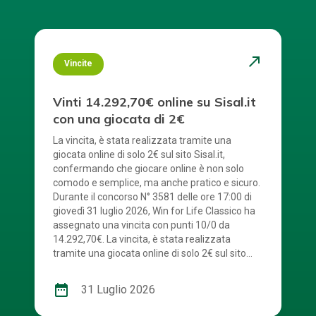
north_east
Vincite
Vinti 14.292,70€ online su Sisal.it
con una giocata di 2€
La vincita, è stata realizzata tramite una
giocata online di solo 2€ sul sito Sisal.it,
confermando che giocare online è non solo
comodo e semplice, ma anche pratico e sicuro.
Durante il concorso N° 3581 delle ore 17:00 di
giovedì 31 luglio 2026, Win for Life Classico ha
assegnato una vincita con punti 10/0 da
14.292,70€. La vincita, è stata realizzata
tramite una giocata online di solo 2€ sul sito
Sisal.it. La combinazione vincente è stata: 2 – 4
– 5 – 6 – 7 – 9 – 12 – 15 – 16 – 20. Numerone:
date_range
31 Luglio 2026
13. Win For Life, con tutte le sue modalità di
gioco, ha distribuito fino ad oggi 481 rendite.