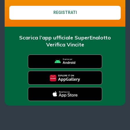
REGISTRATI
Scarica l’app ufficiale SuperEnalotto
Verifica Vincite
SuperEnalotto
News
Super Win for Life
Estrazioni
SiVinceTutto