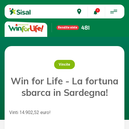
place
481
Rendite vinte
Vincite
Win for Life - La fortuna
sbarca in Sardegna!
Vinti 14.902,52 euro!