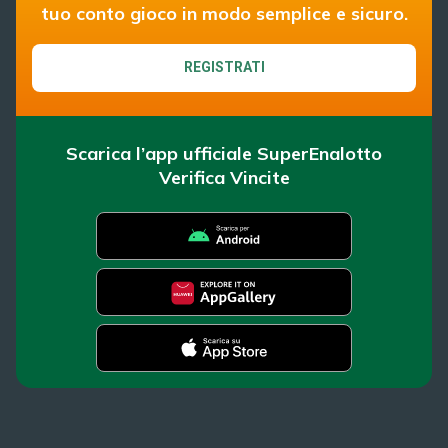
tuo conto gioco in modo semplice e sicuro.
REGISTRATI
Scarica l’app ufficiale SuperEnalotto
Verifica Vincite
SuperEnalotto
News
Super Win for Life