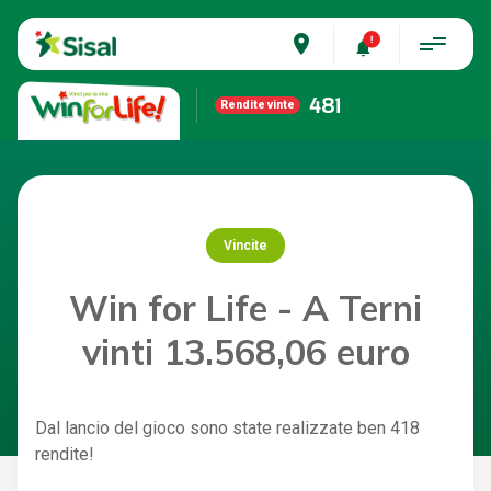
place
481
Rendite vinte
Vincite
Win for Life - A Terni
vinti 13.568,06 euro
Dal lancio del gioco sono state realizzate ben 418
rendite!