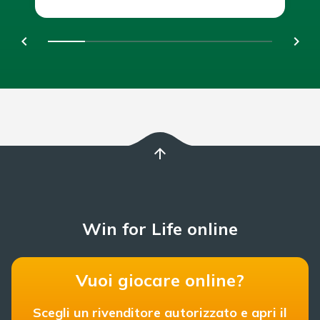
gioco, ha distribuito fino ad oggi 481 rendite.
Congratulazioni al vincitore! Scopri anche tu
chevron_left
navigate_next
tutti i vantaggi dell’esperienza di gioco online.
arrow_upward
Win for Life online
Vuoi giocare online?
Scegli un rivenditore autorizzato e apri il