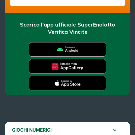
Scarica l’app ufficiale SuperEnalotto
Verifica Vincite
SuperEnalotto
News
Super Win for Life
Estrazioni
SiVinceTutto
Chi siamo
GIOCHI NUMERICI