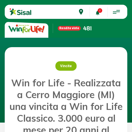
place
481
Rendite vinte
Vincite
Win for Life - Realizzata
a Cerro Maggiore (MI)
una vincita a Win for Life
Classico. 3.000 euro al
mese per 20 anni al