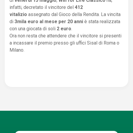
di
venerdì 15 maggio
,
Win for Life Classico
ha,
infatti, decretato il vincitore del
412
vitalizio
assegnato dal Gioco della Rendita. La vincita
di
3mila euro al mese per 20 anni
è stata realizzata
con una giocata di soli
2 euro
.
Ora non resta che attendere che il vincitore si presenti
a incassare il premio presso gli uffici Sisal di Roma o
Milano.