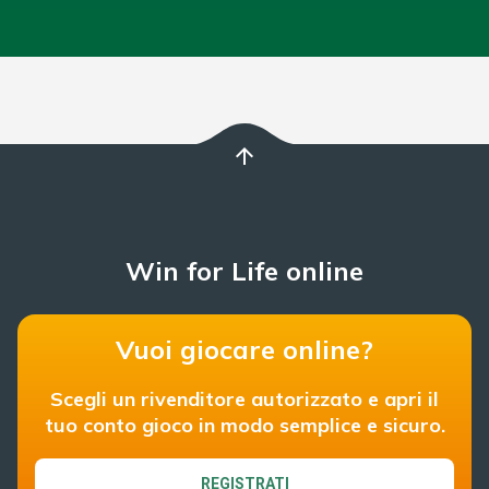
arrow_upward
Win for Life online
Vuoi giocare online?
Scegli un rivenditore autorizzato e apri il
tuo conto gioco in modo semplice e sicuro.
REGISTRATI